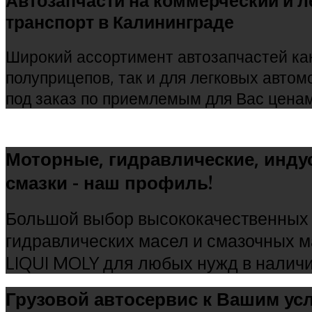
Автозапчасти на коммерческий и л
транспорт в Калининграде
Широкий ассортимент автозапчастей как
полуприцепов, так и для легковых автом
под заказ по приемлемым для Вас цена
Моторные, гидравлические, инду
смазки - наш профиль!
Большой выбор высококачественных 
гидравлических масел и смазочных 
LIQUI MOLY для любых нужд в наличи
Грузовой автосервис к Вашим усл