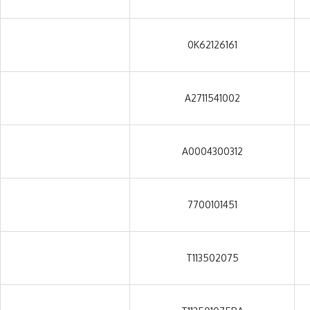
0K62126161
A2711541002
A0004300312
7700101451
T113502075