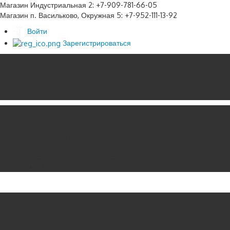
Магазин Индустриальная 2: +7-909-781-66-05
Магазин п. Васильково, Окружная 5: +7-952-111-13-92
Войти
Зарегистрироваться
RUSEFF!
Новый современный отечественный бренд автохимии и автокосмет
Калининграда компанией АвтоКом.
Автозапчасти на коммерческий и ле
в Калининграде
Широкий ассортимент автозапчастей как для грузовиков и полуприц
автомобилей в наличии и под заказ по приемлемым для Вас цена
Моторные, гидравлические, индустр
смазки - наш профиль!