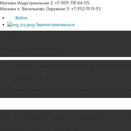
Магазин Индустриальная 2: +7-909-781-66-05
Магазин п. Васильково, Окружная 5: +7-952-111-13-92
Войти
Зарегистрироваться
RUSEFF!
Новый современный отечественный бренд автохимии и автокосмет
Калининграда компанией АвтоКом.
Автозапчасти на коммерческий и ле
в Калининграде
Широкий ассортимент автозапчастей как для грузовиков и полуприц
автомобилей в наличии и под заказ по приемлемым для Вас цена
Моторные, гидравлические, индустр
смазки - наш профиль!