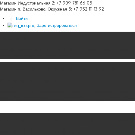
Магазин Индустриальная 2: +7-909-781-66-05
Магазин п. Васильково, Окружная 5: +7-952-111-13-92
Войти
Зарегистрироваться
RUSEFF!
Новый современный отечественный бренд автохимии и автокосмет
Калининграда компанией АвтоКом.
Автозапчасти на коммерческий и ле
в Калининграде
Широкий ассортимент автозапчастей как для грузовиков и полуприц
автомобилей в наличии и под заказ по приемлемым для Вас цена
Моторные, гидравлические, индустр
смазки - наш профиль!