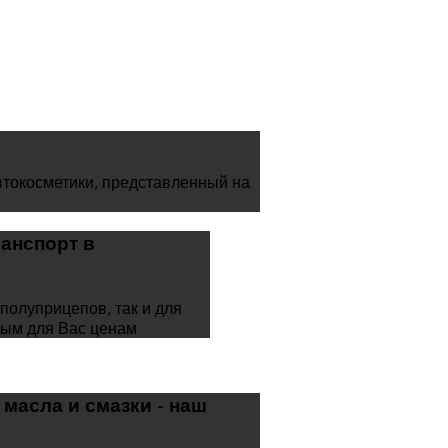
токосметики, представленный на
ранспорт в
полуприцепов, так и для
мым для Вас ценам
масла и смазки - наш