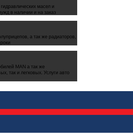
гидравлических масел и
жд в наличии и на заказ
луприцепов, а так же радиаторов,
сроки
билей MAN а так же
х, так и легковых. Услуги авто