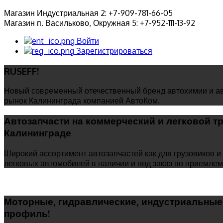
Магазин Индустриальная 2: +7-909-781-66-05
Магазин п. Васильково, Окружная 5: +7-952-111-13-92
Войти
Зарегистрироваться
RUSEFF!
Новый современный отечественный бренд автохимии и ав
рынок Калининграда компанией АвтоКом.
Автозапчасти на коммерческий и легковой т
Калининграде
Широкий ассортимент автозапчастей как для грузовиков и 
легковых автомобилей в наличии и под заказ по приемле
Моторные, гидравлические, индустриальные 
профиль!