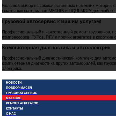
Большой выбор высококачественных немецких моторных, 
смазочных материалов MEGUIN и LIQUI MOLY для любых ну
Грузовой автосервис к Вашим услугам!
Профессиональный и качественный ремонт грузовиков, по
компрессоров, ГУРов, ПГУ и прочих агрегатов в короткие 
Компьютерная диагностика и автоэлектрик
Профессиональный диагностический комплекс для автомо
компьютерная диагностика других автомобилей, как грузовы
электрика.
© Free
Joomla! 3 Modules
- by
VinaGecko.com
НОВОСТИ
ПОДБОР МАСЕЛ
ГРУЗОВОЙ СЕРВИС
МАГАЗИН
РЕМОНТ АГРЕГАТОВ
КОНТАКТЫ
О НАС