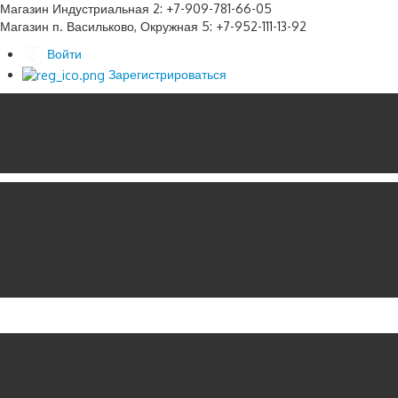
Магазин Индустриальная 2: +7-909-781-66-05
Магазин п. Васильково, Окружная 5: +7-952-111-13-92
Войти
Зарегистрироваться
RUSEFF!
Новый современный отечественный бренд автохимии и автокосмет
Калининграда компанией АвтоКом.
Автозапчасти на коммерческий и ле
в Калининграде
Широкий ассортимент автозапчастей как для грузовиков и полуприц
автомобилей в наличии и под заказ по приемлемым для Вас цена
Моторные, гидравлические, индустр
смазки - наш профиль!