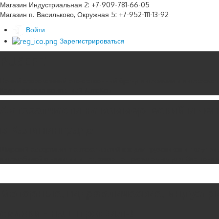
Магазин Индустриальная 2: +7-909-781-66-05
Магазин п. Васильково, Окружная 5: +7-952-111-13-92
Войти
Зарегистрироваться
RUSEFF!
Новый современный отечественный бренд автохимии и автокосмет
Калининграда компанией АвтоКом.
Автозапчасти на коммерческий и ле
в Калининграде
Широкий ассортимент автозапчастей как для грузовиков и полуприц
автомобилей в наличии и под заказ по приемлемым для Вас цена
Моторные, гидравлические, индустр
смазки - наш профиль!