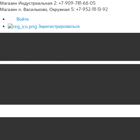
Магазин Индустриальная 2: +7-909-781-66-05
Магазин п. Васильково, Окружная 5: +7-952-111-13-92
Войти
Зарегистрироваться
RUSEFF!
Новый современный отечественный бренд автохимии и автокосмет
Калининграда компанией АвтоКом.
Автозапчасти на коммерческий и ле
в Калининграде
Широкий ассортимент автозапчастей как для грузовиков и полуприц
автомобилей в наличии и под заказ по приемлемым для Вас цена
Моторные, гидравлические, индустр
смазки - наш профиль!