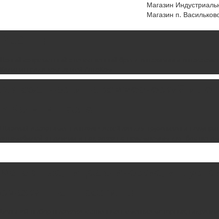
Магазин Индустриальн
Магазин п. Васильково
RUSEFF!
Новый современный отечественный бренд автохимии и автокосмет
Калининграда компанией АвтоКом.
Автозапчасти на коммерческий и ле
в Калининграде
Широкий ассортимент автозапчастей как для грузовиков и полуприц
автомобилей в наличии и под заказ по приемлемым для Вас цена
Моторные, гидравлические, индустр
смазки - наш профиль!
Большой выбор высококачественных немецких моторных, гидравли