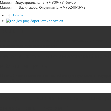
Магазин Индустриальная 2: +7-909-781-66-05
Магазин п. Васильково, Окружная 5: +7-952-111-13-92
Войти
Зарегистрироваться
RUSEFF!
Новый современный отечественный бренд автохимии и автокосмет
Калининграда компанией АвтоКом.
Автозапчасти на коммерческий и ле
в Калининграде
Широкий ассортимент автозапчастей как для грузовиков и полуприц
автомобилей в наличии и под заказ по приемлемым для Вас цена
Моторные, гидравлические, индустр
смазки - наш профиль!