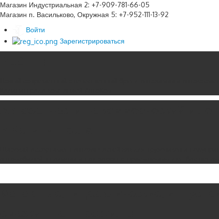
Магазин Индустриальная 2: +7-909-781-66-05
Магазин п. Васильково, Окружная 5: +7-952-111-13-92
Войти
Зарегистрироваться
RUSEFF!
Новый современный отечественный бренд автохимии и автокосмет
Калининграда компанией АвтоКом.
Автозапчасти на коммерческий и ле
в Калининграде
Широкий ассортимент автозапчастей как для грузовиков и полуприц
автомобилей в наличии и под заказ по приемлемым для Вас цена
Моторные, гидравлические, индустр
смазки - наш профиль!