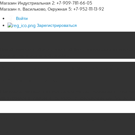
Магазин Индустриальная 2: +7-909-781-66-05
Магазин п. Васильково, Окружная 5: +7-952-111-13-92
Войти
Зарегистрироваться
RUSEFF!
Новый современный отечественный бренд автохимии и автокосмет
Калининграда компанией АвтоКом.
Автозапчасти на коммерческий и ле
в Калининграде
Широкий ассортимент автозапчастей как для грузовиков и полуприц
автомобилей в наличии и под заказ по приемлемым для Вас цена
Моторные, гидравлические, индустр
смазки - наш профиль!